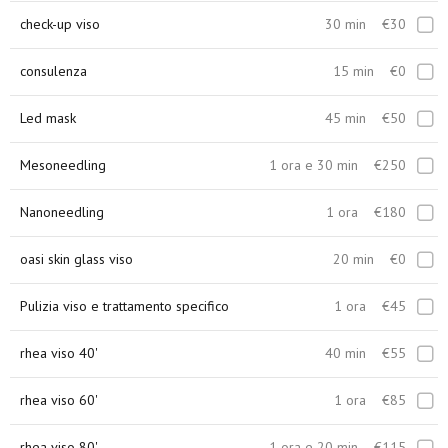
check-up viso
30 min
€30
consulenza
15 min
€0
Led mask
45 min
€50
Mesoneedling
1 ora e 30 min
€250
Nanoneedling
1 ora
€180
oasi skin glass viso
20 min
€0
Pulizia viso e trattamento specifico
1 ora
€45
rhea viso 40'
40 min
€55
rhea viso 60'
1 ora
€85
rhea viso 80'
1 ora e 20 min
€115