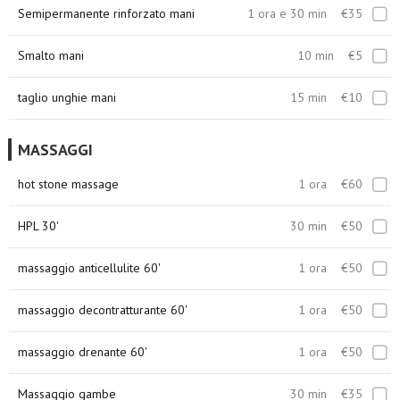
Semipermanente rinforzato mani
1 ora e 30 min
€35
Smalto mani
10 min
€5
taglio unghie mani
15 min
€10
MASSAGGI
hot stone massage
1 ora
€60
HPL 30'
30 min
€50
massaggio anticellulite 60'
1 ora
€50
massaggio decontratturante 60'
1 ora
€50
massaggio drenante 60'
1 ora
€50
Massaggio gambe
30 min
€35