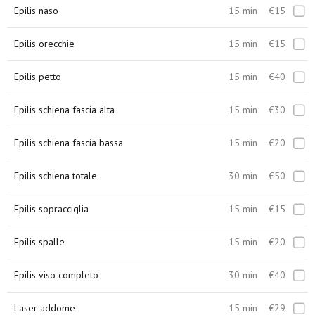
Epilis naso
15 min
€15
Epilis orecchie
15 min
€15
Epilis petto
15 min
€40
Epilis schiena fascia alta
15 min
€30
Epilis schiena fascia bassa
15 min
€20
Epilis schiena totale
30 min
€50
Epilis sopracciglia
15 min
€15
Epilis spalle
15 min
€20
Epilis viso completo
30 min
€40
Laser addome
15 min
€29