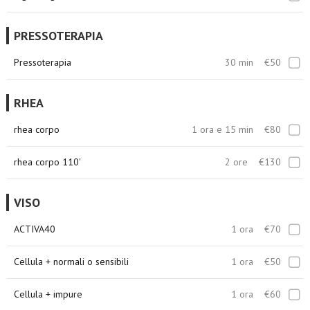
PRESSOTERAPIA
Pressoterapia
30 min
€50
RHEA
rhea corpo
1 ora e 15 min
€80
rhea corpo 110'
2 ore
€130
VISO
ACTIVA40
1 ora
€70
Cellula + normali o sensibili
1 ora
€50
Cellula + impure
1 ora
€60