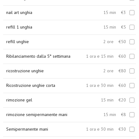
nail art unghia
15 min
€3
refill 1 unghia
15 min
€5
refill unghie
2 ore
€50
Ribilanciamento dalla 5° settimana
1 ora e 15 min
€60
ricostruzione unghie
2 ore
€80
Ricostruzione unghie corta
1 ora e 30 min
€60
rimozione gel
15 min
€20
rimozione semipermanente mani
15 min
€8
Semipermanente mani
1 ora e 30 min
€30