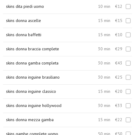
skins dita piedi uomo
10 min
€12
skins donna ascelle
15 min
€15
skins donna baffetti
15 min
€10
skins donna braccia complete
30 min
€29
skins donna gamba completa
30 min
€43
skins donna inguine brasiliano
30 min
€25
skins donna inguine classico
15 min
€20
skins donna inguine hollywood
30 min
€33
skins donna mezza gamba
15 min
€22
skins gambe complete uomo
50 min
€50