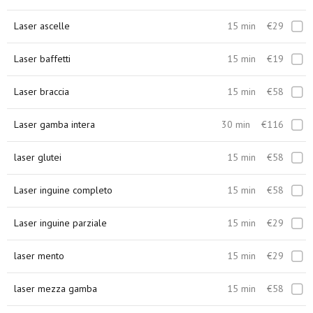
Laser ascelle
15 min
€29
Laser baffetti
15 min
€19
Laser braccia
15 min
€58
Laser gamba intera
30 min
€116
laser glutei
15 min
€58
Laser inguine completo
15 min
€58
Laser inguine parziale
15 min
€29
laser mento
15 min
€29
laser mezza gamba
15 min
€58