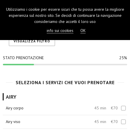
Utilizziamo i cookie per essere sicuri che tu possa avere la migliore
TOGGL
esperienza sul nostro sito. Se decidi di continuare la navigazione
NAVIGA
consideriamo che accetti il loro uso
info sui cookies
OK
VISUALIZZA FILTRO
STATO PRENOTAZIONE
25%
SELEZIONA I SERVIZI CHE VUOI PRENOTARE
AIRY
Airy corpo
45 min
€70
Airy viso
45 min
€70