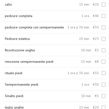
callo
15 min
€20
pedicure completa
1 ora
€40
pedicure completa con semipermanente
1 ora e 30 min
€55
Pedicure estetica
20 min
€25
Ricostruzione unghia
10 min
€5
rimozione semipermanente piedi
15 min
€8
rituale piedi
1 ora e 30 min
€55
Semipermanente piedi
1 ora
€30
Smalto piedi
10 min
€5
taglio unghie
15 min
€20