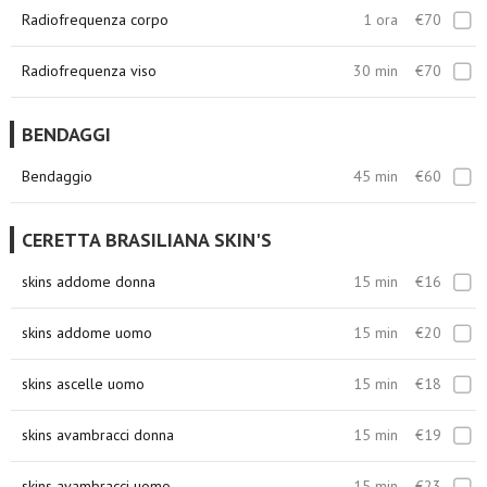
Radiofrequenza corpo
1 ora
€70
Radiofrequenza viso
30 min
€70
BENDAGGI
Bendaggio
45 min
€60
CERETTA BRASILIANA SKIN'S
skins addome donna
15 min
€16
skins addome uomo
15 min
€20
skins ascelle uomo
15 min
€18
skins avambracci donna
15 min
€19
skins avambracci uomo
15 min
€23