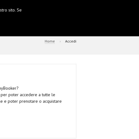
tro sito. Se
Home
Accedi
 myBooker?
o per poter accedere a tutte le
ale e poter prenotare o acquistare