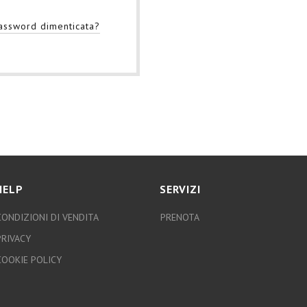
assword dimenticata?
HELP
SERVIZI
CONDIZIONI DI VENDITA
PRENOTA
PRIVACY
COOKIE POLICY