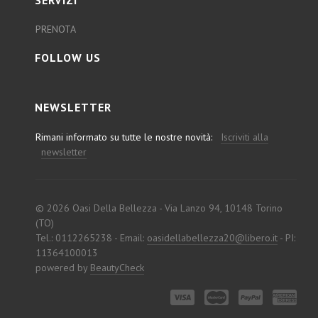
SERVIZI
PRENOTA
FOLLOW US
NEWSLETTER
Rimani informato su tutte le nostre novità:
Iscriviti alla
newsletter
© 2026 Oasi Della Bellezza - Via Lanzo 94, 10148 Torino
(TO)
Tel.: 0112265238 - Email:
oasidellabellezza20@libero.it
- PI:
11364100013
powered by
BeautyCheck
Visa
MasterCard
PayPal
American
Express