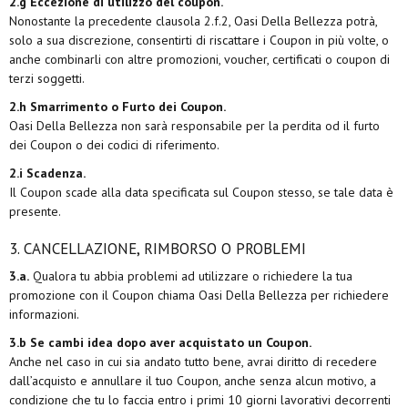
2.g Eccezione di utilizzo del coupon.
Nonostante la precedente clausola 2.f.2, Oasi Della Bellezza potrà,
solo a sua discrezione, consentirti di riscattare i Coupon in più volte, o
anche combinarli con altre promozioni, voucher, certificati o coupon di
terzi soggetti.
2.h Smarrimento o Furto dei Coupon.
Oasi Della Bellezza non sarà responsabile per la perdita od il furto
dei Coupon o dei codici di riferimento.
2.i Scadenza.
Il Coupon scade alla data specificata sul Coupon stesso, se tale data è
presente.
3. CANCELLAZIONE, RIMBORSO O PROBLEMI
3.a.
Qualora tu abbia problemi ad utilizzare o richiedere la tua
promozione con il Coupon chiama
Oasi Della Bellezza per richiedere
informazioni.
3.b Se cambi idea dopo aver acquistato un Coupon.
Anche nel caso in cui sia andato tutto bene, avrai diritto di recedere
dall’acquisto e annullare il tuo Coupon, anche senza alcun motivo, a
condizione che tu lo faccia entro i primi 10 giorni lavorativi decorrenti